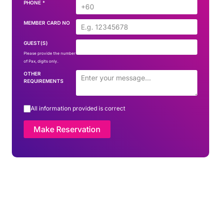
PHONE
*
MEMBER CARD NO
GUEST(S)
Please provide the number
of Pax, digits only.
OTHER
REQUIREMENTS
All information provided is correct
Make Reservation