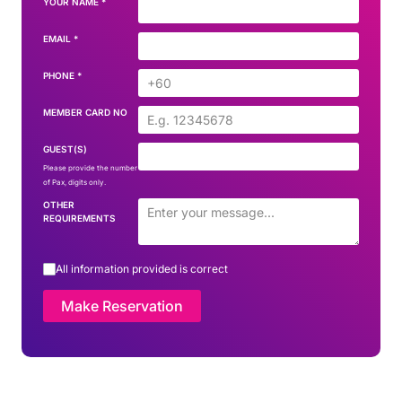
YOUR NAME
*
EMAIL
*
PHONE
*
MEMBER CARD NO
GUEST(S)
Please provide the number
of Pax, digits only.
OTHER
REQUIREMENTS
All information provided is correct
Make Reservation